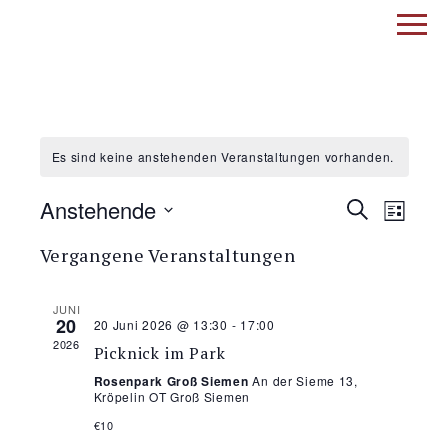
Es sind keine anstehenden Veranstaltungen vorhanden.
Verans
Veran
Anstehende
Suche
Liste
Ansic
Datum
Suche
Navig
Vergangene Veranstaltungen
wählen.
und
JUNI
Ansich
20
20 Juni 2026 @ 13:30
-
17:00
2026
Picknick im Park
Naviga
Rosenpark Groß Siemen
An der Sieme 13,
Kröpelin OT Groß Siemen
€10