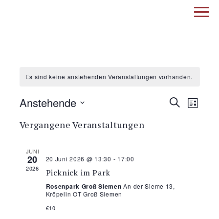
Es sind keine anstehenden Veranstaltungen vorhanden.
Verans
Veran
Anstehende
Suche
Liste
Ansic
Datum
Suche
Navig
Vergangene Veranstaltungen
wählen.
und
JUNI
Ansich
20
20 Juni 2026 @ 13:30
-
17:00
2026
Picknick im Park
Naviga
Rosenpark Groß Siemen
An der Sieme 13,
Kröpelin OT Groß Siemen
€10