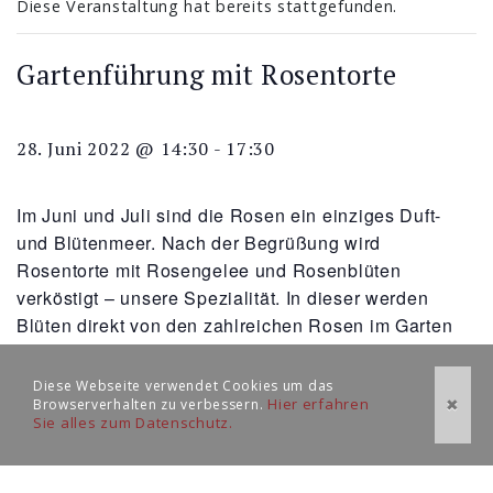
Diese Veranstaltung hat bereits stattgefunden.
Gartenführung mit Rosentorte
28. Juni 2022 @ 14:30
-
17:30
Im Juni und Juli sind die Rosen ein einziges Duft-
und Blütenmeer. Nach der Begrüßung wird
Rosentorte mit Rosengelee und Rosenblüten
verköstigt – unsere Spezialität. In dieser werden
Blüten direkt von den zahlreichen Rosen im Garten
genutzt.
Diese Webseite verwendet Cookies um das
Danach gehen wir in die unterschiedlichen Gärten im
Hier erfahren
Browserverhalten zu verbessern.
✖
Park – wir gehen durch zahlreiche Rosenbeete, Obst-
Sie alles zum Datenschutz.
und Gemüsegärten. Es wird zu jedem Garten
Geschichten geben. Dabei geht es sowohl um die